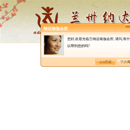
纳达瑜伽会所
网站首页
您好,欢迎光临兰纳达瑜伽会所, 请问,有
以帮到您的吗?