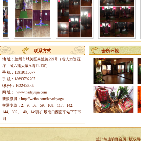
联系方式
会所环境
地 址：兰州市城关区皋兰路299号（省人力资源
厅、省六建大厦A塔11-1室）
手 机：13919115577
手 机：18693792207
QQ号：1622456569
网 址：
www.nadayujia.com
新浪微博：http://weibo.com/lznadayoga
交通专线：2、9、56、59、108、117、142、
144、302、140、149路广场南口西面车站下车即
到
兰州纳达瑜伽会所
版权所有 ©